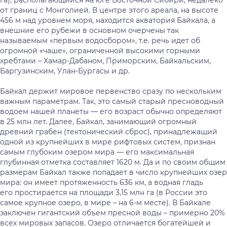
га), располагающийся на юге Восточной Сибири, недалеко
от границ с Монголией. В центре этого ареала, на высоте
456 м над уровнем моря, находится акватория Байкала, а
внешние его рубежи в основном очерчены так
называемым «первым водосбором», т.е. речь идет об
огромной «чаше», ограниченной высокими горными
хребтами – Хамар-Дабаном, Приморским, Байкальским,
Баргузинским, Улан-Бургасы и др.
Байкал держит мировое первенство сразу по нескольким
важным параметрам. Так, это самый старый пресноводный
водоем нашей планеты — его возраст обычно определяют
в 25 млн лет. Далее, Байкал, занимающий огромный
древний грабен (тектонический сброс), принадлежащий
одной из крупнейших в мире рифтовых систем, признан
самым глубоким озером мира — его максимальная
глубинная отметка составляет 1620 м. Да и по своим общим
размерам Байкал также попадает в число крупнейших озер
мира: он имеет протяженность 636 км, а водная гладь
его простирается на площади 3,15 млн га (в России это
самое крупное озеро, в мире – на 6-м месте). В Байкале
заключен гигантский объем пресной воды – примерно 20%
всех мировых запасов. Озеро отличается богатейшей и