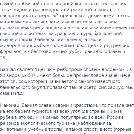
самой необычной пресноводной жизнью: из нескольких
тысяч видов и разновидностей растений и животных,
населяющих это озеро, 3/4 признаны эндемичными, что по
мировым меркам является исключительно высоким
показателем. Среди эндемиков – такие ключевые элементы
озерной экосистемы, как рачок-эпишура, байкальский
омуль и нерпа (байкальский тюлень), а также
живородящие рыбы – голомянки плюс целый ряд редких
форм водных беспозвоночных (губки, раки-бокоплавы и
т.д.).
Байкал является ценным рыбопромысловым водоемом: из
50 видов рыб 17 имеют большое промысловое значение; в
этот список, который начинается с самого известного
байкальского омуля, попадают также осетр, сиг, хариус, язь,
сазан и т.д.
Наконец, Байкал славен своими красотами, что привлекает
на его берега туристов из всех уголков страны и из-за
рубежа, это один из самых популярных во всей России
районов экологического туризма (наблюдения за
животными, учебные тропы), а также спортивного (горные