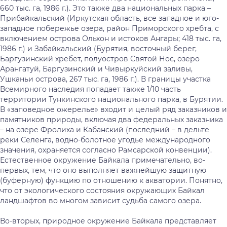
660 тыс. га, 1986 г.). Это также два национальных парка –
Прибайкальский (Иркутская область, все западное и юго-
западное побережье озера, район Приморского хребта, с
включением острова Ольхон и истоков Ангары; 418 тыс. га,
1986 г.) и Забайкальский (Бурятия, восточный берег,
Баргузинский хребет, полуостров Святой Нос, озеро
Арангатуй, Баргузинский и Чивыркуйский заливы,
Ушканьи острова, 267 тыс. га, 1986 г.). В границы участка
Всемирного наследия попадает также 1/10 часть
территории Тункинского национального парка, в Бурятии.
В «заповедное ожерелье» входит и целый ряд заказников и
памятников природы, включая два федеральных заказника
– на озере Фролиха и Кабанский (последний – в дельте
реки Селенга, водно-болотное угодье международного
значения, охраняется согласно Рамсарской конвенции).
Естественное окружение Байкала примечательно, во-
первых, тем, что оно выполняет важнейшую защитную
(буферную) функцию по отношению к акватории. Понятно,
что от экологического состояния окружающих Байкал
ландшафтов во многом зависит судьба самого озера.
Во-вторых, природное окружение Байкала представляет