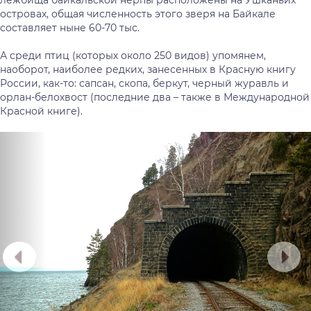
лежбища байкальской нерпы расположены на Ушканьих
островах, общая численность этого зверя на Байкале
составляет ныне 60-70 тыс.
А среди птиц (которых около 250 видов) упомянем,
наоборот, наиболее редких, занесенных в Красную книгу
России, как-то: сапсан, скопа, беркут, черный журавль и
орлан-белохвост (последние два – также в Международной
Красной книге).
Предыдущий
Сл