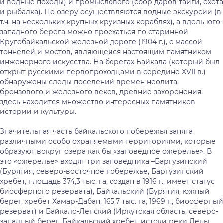
и водные походы) и промыслового (сбор даров тайги, охота
и рыбалка). По озеру осуществляются водные экскурсии (в
т.ч. на нескольких крупных круизных кораблях), а вдоль юго-
западного берега можно проехаться по старинной
Кругобайкальской железной дороге (1904 г.), с массой
тоннелей и мостов, являющейся настоящим памятником
инженерного искусства. На берегах Байкала (который был
открыт русскими первопроходцами в середине XVII в.)
обнаружены следы поселений времен неолита,
бронзового и железного веков, древние захоронения,
здесь находится множество интересных памятников
истории и культуры.
Значительная часть байкальского побережья занята
различными особо охраняемыми территориями, которые
образуют вокруг озера как бы «заповедное ожерелье». В
это «ожерелье» входят три заповедника –Баргузинский
(Бурятия, северо-восточное побережье, Баргузинский
хребет, площадь 374,3 тыс. га, создан в 1916 г., имеет статус
биосферного резервата), Байкальский (Бурятия, южный
берег, хребет Хамар-Дабан, 165,7 тыс. га, 1969 г., биосферный
резерват) и Байкало-Ленский (Иркутская область, северо-
западный берег, Байкальский хребет, истоки реки Лены,