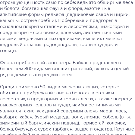
огромную ценность само по себе: ведь это обширные леса
и болота, богатейшая фауна и флора, экзотичные
альпийские формы рельефа (ледниковые озера и цирки,
каньоны, острые гребни). Побережье и предгорья в
основном покрыты степями и лесостепями, низкогорья и
среднегорья – сосновыми, еловыми, лиственничными
лесами, кедрачами и пихтарниками, выше их сменяют
кедровый стланик, рододендроны, горные тундры и
гольцы.
Флора прибрежной зоны озера Байкал представлена
более чем 800 видами высших растений, включая целый
ряд эндемичных и редких форм.
Среди примерно 50 видов млекопитающих, которые
обитают в прибрежной зоне на болотах, в степях и
лесостепях, в предгорных и горных лесах, а также посреди
высокогорных гольцов и тундр, наиболее типичными
являются такие, как дикий северный олень, марал, лось,
кабарга, кабан, бурый медведь, волк, лисица, соболь (в т.ч.
знаменитый баргузинский подвид), горностай, колонок,
белка, бурундук, сурок-тарбаган, выдра и ондатра. Крупные