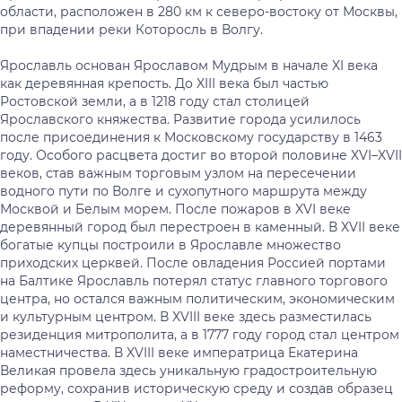
области, расположен в 280 км к северо-востоку от Москвы,
при впадении реки Которосль в Волгу.
Ярославль основан Ярославом Мудрым в начале XI века
как деревянная крепость. До XIII века был частью
Ростовской земли, а в 1218 году стал столицей
Ярославского княжества. Развитие города усилилось
после присоединения к Московскому государству в 1463
году. Особого расцвета достиг во второй половине XVI–XVII
веков, став важным торговым узлом на пересечении
водного пути по Волге и сухопутного маршрута между
Москвой и Белым морем. После пожаров в XVI веке
деревянный город был перестроен в каменный. В XVII веке
богатые купцы построили в Ярославле множество
приходских церквей. После овладения Россией портами
на Балтике Ярославль потерял статус главного торгового
центра, но остался важным политическим, экономическим
и культурным центром. В XVIII веке здесь разместилась
резиденция митрополита, а в 1777 году город стал центром
наместничества. В XVIII веке императрица Екатерина
Великая провела здесь уникальную градостроительную
реформу, сохранив историческую среду и создав образец