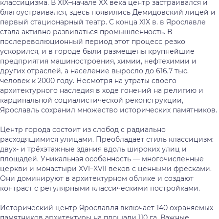
классицизма. В XIX–начале XX века центр застраивался и
благоустраивался, здесь появились Демидовский лицей и
первый стационарный театр. С конца XIX в. в Ярославле
стала активно развиваться промышленность. В
послереволюционный период этот процесс резко
ускорился, и в городе были размещены крупнейшие
предприятия машиностроения, химии, нефтехимии и
других отраслей, а население выросло до 616,7 тыс.
человек к 2000 году. Несмотря на утраты своего
архитектурного наследия в ходе гонений на религию и
кардинальной социалистической реконструкции,
Ярославль сохранил множество исторических памятников.
Центр города состоит из слобод с радиально
расходящимися улицами. Преобладает стиль классицизм:
двух- и трёхэтажные здания вдоль широких улиц и
площадей. Уникальная особенность — многочисленные
церкви и монастыри XVI–XVII веков с ценными фресками.
Они доминируют в архитектурном облике и создают
контраст с регулярными классическими постройками.
Исторический центр Ярославля включает 140 охраняемых
памятников архитектуры на площади 110 га. Важные