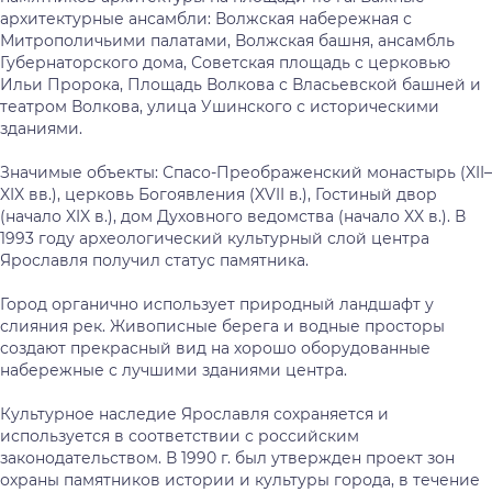
архитектурные ансамбли: Волжская набережная с
Митрополичьими палатами, Волжская башня, ансамбль
Губернаторского дома, Советская площадь с церковью
Ильи Пророка, Площадь Волкова с Власьевской башней и
театром Волкова, улица Ушинского с историческими
зданиями.
Значимые объекты: Спасо-Преображенский монастырь (XII–
XIX вв.), церковь Богоявления (XVII в.), Гостиный двор
(начало XIX в.), дом Духовного ведомства (начало XX в.). В
1993 году археологический культурный слой центра
Ярославля получил статус памятника.
Город органично использует природный ландшафт у
слияния рек. Живописные берега и водные просторы
создают прекрасный вид на хорошо оборудованные
набережные с лучшими зданиями центра.
Культурное наследие Ярославля сохраняется и
используется в соответствии с российским
законодательством. В 1990 г. был утвержден проект зон
охраны памятников истории и культуры города, в течение