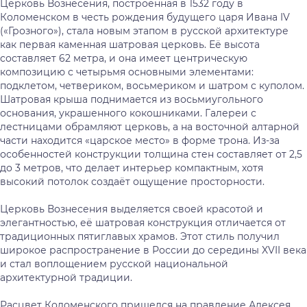
Церковь Вознесения, построенная в 1532 году в
Коломенском в честь рождения будущего царя Ивана IV
(«Грозного»), стала новым этапом в русской архитектуре
как первая каменная шатровая церковь. Её высота
составляет 62 метра, и она имеет центрическую
композицию с четырьмя основными элементами:
подклетом, четвериком, восьмериком и шатром с куполом.
Шатровая крыша поднимается из восьмиугольного
основания, украшенного кокошниками. Галереи с
лестницами обрамляют церковь, а на восточной алтарной
части находится «царское место» в форме трона. Из-за
особенностей конструкции толщина стен составляет от 2,5
до 3 метров, что делает интерьер компактным, хотя
высокий потолок создаёт ощущение просторности.
Церковь Вознесения выделяется своей красотой и
элегантностью, её шатровая конструкция отличается от
традиционных пятиглавых храмов. Этот стиль получил
широкое распространение в России до середины XVII века
и стал воплощением русской национальной
архитектурной традиции.
Расцвет Коломенского пришелся на правление Алексея