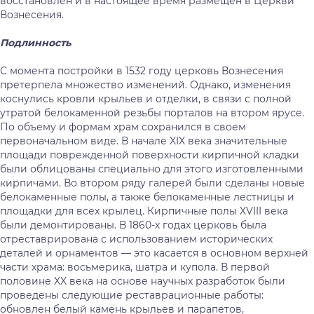
восстановлен и в настоящее время размещён в Церкви
Вознесения.
Подлинность
С момента постройки в 1532 году церковь Вознесения
претерпела множество изменений. Однако, изменения
коснулись кровли крыльев и отделки, в связи с полной
утратой белокаменной резьбы порталов на втором ярусе.
По объему и формам храм сохранился в своем
первоначальном виде. В начале XIX века значительные
площади поврежденной поверхности кирпичной кладки
были облицованы специально для этого изготовленными
кирпичами. Во втором ряду галерей были сделаны новые
белокаменные полы, а также белокаменные лестницы и
площадки для всех крылец. Кирпичные полы XVIII века
были демонтированы. В 1860-х годах церковь была
отреставрирована с использованием исторических
деталей и орнаментов — это касается в основном верхней
части храма: восьмерика, шатра и купола. В первой
половине XX века на основе научных разработок были
проведены следующие реставрационные работы:
обновлен белый камень крыльев и парапетов,