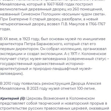
Михайловича, который в 1667-1668 годах построил
великолепный деревянный дворец из 260 помещений,
названный Симеоном Полоцким «восьмым чудом света».
При Екатерине II старый дворец разобрали, а новый
четырехэтажный дворец возвел П.В. Макулов в 1766-1767
годах.
В XX веке, в 1923 году, был основан музей по инициативе
архитектора Петра Барановского, который стал его
первым директором. Он собрал коллекцию, организовал
экспедиции и создал экспозиции. А с 1971 г. Коломенское
получает статус музея–заповедника (современный статус –
государственный художественный историко-
архитектурный и природно-ландшафтный музей–
заповедник).
В 2010 году появилась реконструкция Дворца Алексея
Михайловича. В 2023 году музей отметил 100-летие.
Критерий (ii):
Церковь Вознесения в Коломенском
представляет собой творческий и новаторский прорыв в
строительстве русских православных церквей, оказавший