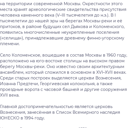
на территории современной Москвы. Окрестности этого
места хранят археологические свидетельства присутствия
человека каменного века (V–III тысячелетия до н.э.). В I
тысячелетии до нашей эры на берегах Москвы-реки и её
притоков, в районе будущих сел Дьякова и Коломенского,
появились многочисленные неукрепленные поселения
(«селища»), принадлежавшие древнему финно-угорскому
племени.
Село Коломенское, вошедшее в состав Москвы в 1960 году,
расположено на юго-востоке столицы на высоком правом
берегу Москвы-реки. Оно известно своим архитектурным
ансамблем, который сложился в основном в XVI–XVII веках.
Среди старых построек выделяются церкви Вознесения,
Иоанна Предтечи, Георгиевская колокольня, а также
проездные ворота с часовой башней и другие сооружения
XVII века.
Главной достопримечательностью является церковь
Вознесения, занесённая в Список Всемирного наследия
ЮНЕСКО в 1994 году.