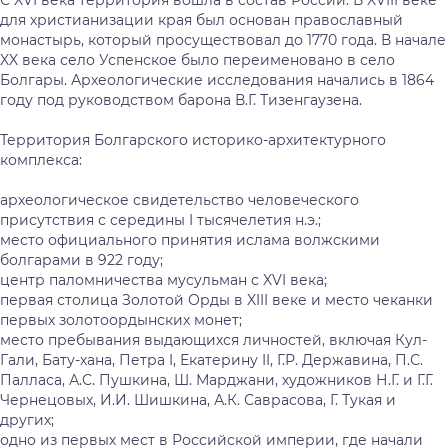
С XVI века территория вошла в состав России. В XVIII веке
для христианизации края был основан православный
монастырь, который просуществовал до 1770 года. В начале
XX века село Успенское было переименовано в село
Болгары. Археологические исследования начались в 1864
году под руководством барона В.Г. Тизенгаузена.
Территория Болгарского историко-архитектурного
комплекса:
археологическое свидетельство человеческого
присутствия с середины I тысячелетия н.э.;
место официального принятия ислама волжскими
болгарами в 922 году;
центр паломничества мусульман с XVI века;
первая столица Золотой Орды в XIII веке и место чеканки
первых золотоордынских монет;
место пребывания выдающихся личностей, включая Кул-
Гали, Бату-хана, Петра I, Екатерину II, Г.Р. Державина, П.С.
Палласа, А.С. Пушкина, Ш. Марджани, художников Н.Г. и Г.Г.
Чернецовых, И.И. Шишкина, А.К. Саврасова, Г. Тукая и
других;
одно из первых мест в Российской империи, где начали