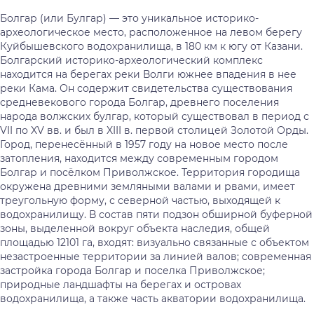
Болгар (или Булгар) — это уникальное историко-
археологическое место, расположенное на левом берегу
Куйбышевского водохранилища, в 180 км к югу от Казани.
Болгарский историко-археологический комплекс
находится на берегах реки Волги южнее впадения в нее
реки Кама. Он содержит свидетельства существования
средневекового города Болгар, древнего поселения
народа волжских булгар, который существовал в период с
VII по XV вв. и был в XIII в. первой столицей Золотой Орды.
Город, перенесённый в 1957 году на новое место после
затопления, находится между современным городом
Болгар и посёлком Приволжское. Территория городища
окружена древними земляными валами и рвами, имеет
треугольную форму, с северной частью, выходящей к
водохранилищу. В состав пяти подзон обширной буферной
зоны, выделенной вокруг объекта наследия, общей
площадью 12101 га, входят: визуально связанные с объектом
незастроенные территории за линией валов; современная
застройка города Болгар и поселка Приволжское;
природные ландшафты на берегах и островах
водохранилища, а также часть акватории водохранилища.