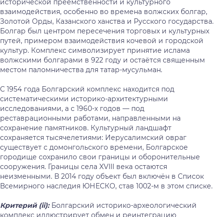
исторической преемственности и культурного
взаимодействия, особенно во времена волжских болгар,
Золотой Орды, Казанского ханства и Русского государства.
Болгар был центром пересечения торговых и культурных
путей, примером взаимодействия кочевой и городской
культур. Комплекс символизирует принятие ислама
волжскими болгарами в 922 году и остаётся священным
местом паломничества для татар-мусульман.
С 1954 года Болгарский комплекс находится под
систематическими историко-архитектурными
исследованиями, а с 1960-х годов — под
реставрационными работами, направленными на
сохранение памятников. Культурный ландшафт
сохраняется тысячелетиями: Иерусалимский овраг
существует с домонгольского времени, Болгарское
городище сохранило свои границы и оборонительные
сооружения. Границы села XVIII века остаются
неизменными. В 2014 году объект был включён в Список
Всемирного наследия ЮНЕСКО, став 1002-м в этом списке.
Критерий (
ii
):
Болгарский историко-археологический
комплекс иллюстрирует обмен и реинтеграцию