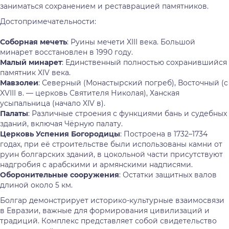
заниматься сохранением и реставрацией памятников.
Достопримечательности:
Соборная мечеть
: Руины мечети XIII века. Большой
минарет восстановлен в 1990 году.
Малый минарет
: Единственный полностью сохранившийся
памятник XIV века.
Мавзолеи
: Северный (Монастырский погреб), Восточный (с
XVIII в. — церковь Святителя Николая), Ханская
усыпальница (начало XIV в).
Палаты
: Различные строения с функциями бань и судебных
зданий, включая Чёрную палату.
Церковь Успения Богородицы
: Построена в 1732–1734
годах, при её строительстве были использованы камни от
руин болгарских зданий, в цокольной части присутствуют
надгробия с арабскими и армянскими надписями.
Оборонительные сооружения
: Остатки защитных валов
длиной около 5 км.
Болгар демонстрирует историко-культурные взаимосвязи
в Евразии, важные для формирования цивилизаций и
традиций. Комплекс представляет собой свидетельство