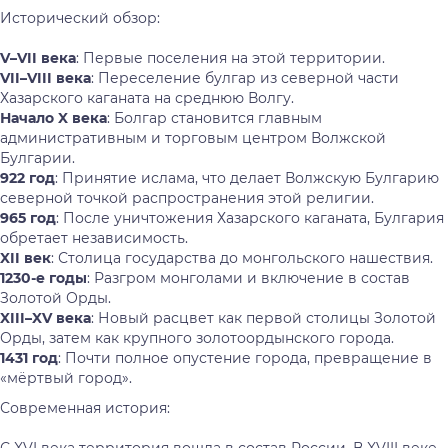
Исторический обзор:
V–VII века
: Первые поселения на этой территории.
VII–VIII века
: Переселение булгар из северной части
Хазарского каганата на среднюю Волгу.
Начало X века
: Болгар становится главным
административным и торговым центром Волжской
Булгарии.
922 год
: Принятие ислама, что делает Волжскую Булгарию
северной точкой распространения этой религии.
965 год
: После уничтожения Хазарского каганата, Булгария
обретает независимость.
XII век
: Столица государства до монгольского нашествия.
1230-е годы
: Разгром монголами и включение в состав
Золотой Орды.
XIII–XV века
: Новый расцвет как первой столицы Золотой
Орды, затем как крупного золотоордынского города.
1431 год
: Почти полное опустение города, превращение в
«мёртвый город».
Современная история: