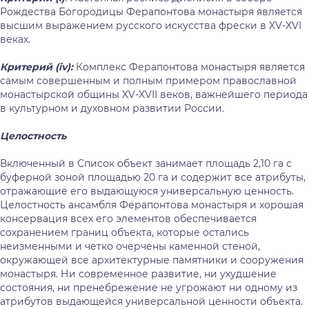
Рождества Богородицы Ферапонтова монастыря является
высшим выражением русского искусства фрески в XV-XVI
веках.
Критерий (
iv
):
Комплекс Ферапонтова монастыря является
самым совершенным и полным примером православной
монастырской общины XV-XVII веков, важнейшего периода
в культурном и духовном развитии России.
Целостность
Включенный в Список объект занимает площадь 2,10 га с
буферной зоной площадью 20 га и содержит все атрибуты,
отражающие его выдающуюся универсальную ценность.
Целостность ансамбля Ферапонтова монастыря и хорошая
консервация всех его элементов обеспечивается
сохранением границ объекта, которые остались
неизменными и четко очерчены каменной стеной,
окружающей все архитектурные памятники и сооружения
монастыря. Ни современное развитие, ни ухудшение
состояния, ни пренебрежение не угрожают ни одному из
атрибутов выдающейся универсальной ценности объекта.