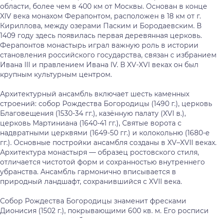
области, более чем в 400 км от Москвы. Основан в конце
XIV века монахом Ферапонтом, расположен в 18 км от г.
Кириллова, между озерами Паским и Бородаевским. В
1409 году здесь появилась первая деревянная церковь.
Ферапонтов монастырь играл важную роль в истории
становления российского государства, связан с избранием
Ивана III и правлением Ивана IV. В XV-XVI веках он был
крупным культурным центром.
Архитектурный ансамбль включает шесть каменных
строений: собор Рождества Богородицы (1490 г.), церковь
Благовещения (1530-34 гг.), казённую палату (XVI в.),
церковь Мартиниана (1640-41 гг.), Святые ворота с
надвратными церквями (1649-50 гг.) и колокольню (1680-е
гг.). Основные постройки ансамбля созданы в XV–XVII веках.
Архитектура монастыря — образец ростовского стиля,
отличается чистотой форм и сохранностью внутреннего
убранства. Ансамбль гармонично вписывается в
природный ландшафт, сохранившийся с XVII века.
Собор Рождества Богородицы знаменит фресками
Дионисия (1502 г.), покрывающими 600 кв. м. Его росписи