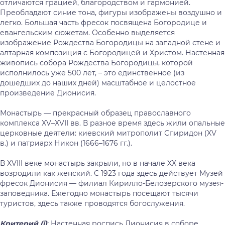
отличаются грацией, благородством и гармонией.
Преобладают синие тона, фигуры изображены воздушно и
легко. Большая часть фресок посвящена Богородице и
евангельским сюжетам. Особенно выделяется
изображение Рождества Богородицы на западной стене и
алтарная композиция с Богородицей и Христом. Настенная
живопись собора Рождества Богородицы, которой
исполнилось уже 500 лет, – это единственное (из
дошедших до наших дней) масштабное и целостное
произведение Дионисия.
Монастырь — прекрасный образец православного
комплекса XV–XVII вв. В разное время здесь жили опальные
церковные деятели: киевский митрополит Спиридон (XV
в.) и патриарх Никон (1666–1676 гг.).
В XVIII веке монастырь закрыли, но в начале XX века
возродили как женский. С 1923 года здесь действует Музей
фресок Дионисия — филиал Кирилло-Белозерского музея-
заповедника. Ежегодно монастырь посещают тысячи
туристов, здесь также проводятся богослужения.
Критерий (
i
)
:
Настенная роспись Дионисия в соборе