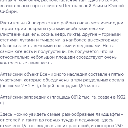
Китая и Монголии, располагается Алтай, одна из самых
значительных горных систем Центральной Азии и Южной
Сибири.
Растительный покров этого района очень мозаичен: одни
территории покрыты густыми хвойными лесами
(лиственница, ель, сосна, кедр, пихта), другие – горными
степями, лугами и тундрами, а наиболее высокогорные
области заняты вечными снегами и ледниками. Но на
самом юге есть и полупустыни, т.е. получается, что на
относительно небольшой площади соседствуют очень
контрастные ландшафты.
Алтайский объект Всемирного наследия составлен пятью
участками, которые объединены в три раздельных ареала
(по схеме 2 + 2 + 1), общей площадью 1,64 млн.га.
Алтайский заповедник (площадь 881,2 тыс. га, создан в 1932
г.)
Здесь можно увидеть самые разнообразные ландшафты –
от степей и тайги до горных тундр и ледников, здесь
отмечено 1,5 тыс. видов высших растений, из которых 250