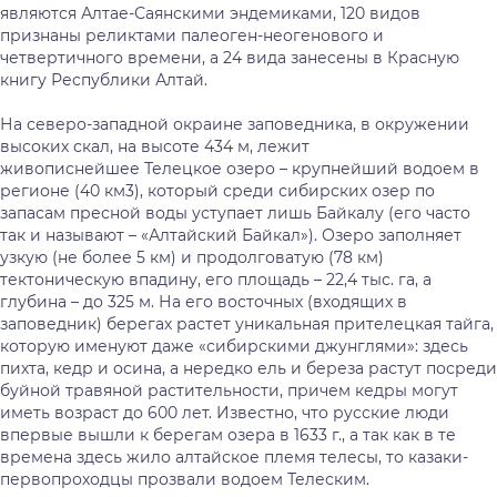
являются Алтае-Саянскими эндемиками, 120 видов
признаны реликтами палеоген-неогенового и
четвертичного времени, а 24 вида занесены в Красную
книгу Республики Алтай.
На северо-западной окраине заповедника, в окружении
высоких скал, на высоте 434 м, лежит
живописнейшее Телецкое озеро – крупнейший водоем в
регионе (40 км3), который среди сибирских озер по
запасам пресной воды уступает лишь Байкалу (его часто
так и называют – «Алтайский Байкал»). Озеро заполняет
узкую (не более 5 км) и продолговатую (78 км)
тектоническую впадину, его площадь – 22,4 тыс. га, а
глубина – до 325 м. На его восточных (входящих в
заповедник) берегах растет уникальная прителецкая тайга,
которую именуют даже «сибирскими джунглями»: здесь
пихта, кедр и осина, а нередко ель и береза растут посреди
буйной травяной растительности, причем кедры могут
иметь возраст до 600 лет. Известно, что русские люди
впервые вышли к берегам озера в 1633 г., а так как в те
времена здесь жило алтайское племя телесы, то казаки-
первопроходцы прозвали водоем Телеским.