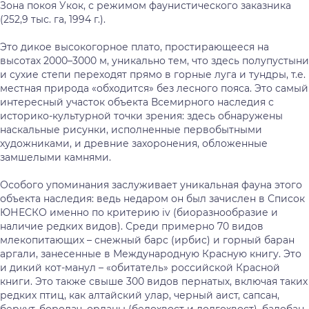
Зона покоя Укок, с режимом фаунистического заказника
(252,9 тыс. га, 1994 г.).
Это дикое высокогорное плато, простирающееся на
высотах 2000–3000 м, уникально тем, что здесь полупустыни
и сухие степи переходят прямо в горные луга и тундры, т.е.
местная природа «обходится» без лесного пояса. Это самый
интересный участок объекта Всемирного наследия с
историко-культурной точки зрения: здесь обнаружены
наскальные рисунки, исполненные первобытными
художниками, и древние захоронения, обложенные
замшелыми камнями.
Особого упоминания заслуживает уникальная фауна этого
объекта наследия: ведь недаром он был зачислен в Список
ЮНЕСКО именно по критерию iv (биоразнообразие и
наличие редких видов). Среди примерно 70 видов
млекопитающих – снежный барс (ирбис) и горный баран
аргали, занесенные в Международную Красную книгу. Это
и дикий кот-манул – «обитатель» российской Красной
книги. Это также свыше 300 видов пернатых, включая таких
редких птиц, как алтайский улар, черный аист, сапсан,