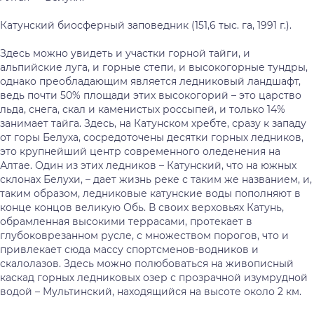
Катунский биосферный заповедник (151,6 тыс. га, 1991 г.).
Здесь можно увидеть и участки горной тайги, и
альпийские луга, и горные степи, и высокогорные тундры,
однако преобладающим является ледниковый ландшафт,
ведь почти 50% площади этих высокогорий – это царство
льда, снега, скал и каменистых россыпей, и только 14%
занимает тайга. Здесь, на Катунском хребте, сразу к западу
от горы Белуха, сосредоточены десятки горных ледников,
это крупнейший центр современного оледенения на
Алтае. Один из этих ледников – Катунский, что на южных
склонах Белухи, – дает жизнь реке с таким же названием, и,
таким образом, ледниковые катунские воды пополняют в
конце концов великую Обь. В своих верховьях Катунь,
обрамленная высокими террасами, протекает в
глубоковрезанном русле, с множеством порогов, что и
привлекает сюда массу спортсменов-водников и
скалолазов. Здесь можно полюбоваться на живописный
каскад горных ледниковых озер с прозрачной изумрудной
водой – Мультинский, находящийся на высоте около 2 км.