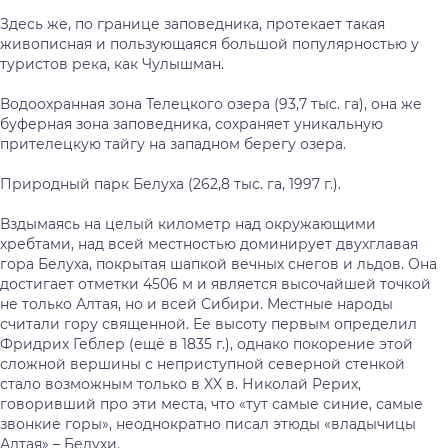
Здесь же, по границе заповедника, протекает такая
живописная и пользующаяся большой популярностью у
туристов река, как Чулышман.
Водоохранная зона Телецкого озера (93,7 тыс. га), она же
буферная зона заповедника, сохраняет уникальную
прителецкую тайгу на западном берегу озера.
Природный парк Белуха (262,8 тыс. га, 1997 г.).
Вздымаясь на целый километр над окружающими
хребтами, над всей местностью доминирует двухглавая
гора Белуха, покрытая шапкой вечных снегов и льдов. Она
достигает отметки 4506 м и является высочайшей точкой
не только Алтая, но и всей Сибири. Местные народы
считали гору священной. Ее высоту первым определил
Фридрих Геблер (ещё в 1835 г.), однако покорение этой
сложной вершины с неприступной северной стенкой
стало возможным только в XX в. Николай Рерих,
говоривший про эти места, что «тут самые синие, самые
звонкие горы», неоднократно писал этюды «владычицы
Алтая» – Белухи.