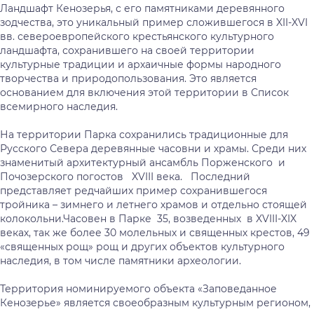
Ландшафт Кенозерья, с его памятниками деревянного
зодчества, это уникальный пример сложившегося в XII-XVI
вв. североевропейского крестьянского культурного
ландшафта, сохранившего на своей территории
культурные традиции и архаичные формы народного
творчества и природопользования. Это является
основанием для включения этой территории в Список
всемирного наследия.
На территории Парка сохранились традиционные для
Русского Севера деревянные часовни и храмы. Среди них
знаменитый архитектурный ансамбль Порженского и
Почозерского погостов XVIII века. Последний
представляет редчайших пример сохранившегося
тройника – зимнего и летнего храмов и отдельно стоящей
колокольни.Часовен в Парке 35, возведенных в XVIII-XIX
веках, так же более 30 молельных и священных крестов, 49
«священных рощ» рощ и других объектов культурного
наследия, в том числе памятники археологии.
Территория номинируемого объекта «Заповеданное
Кенозерье» является своеобразным культурным регионом,