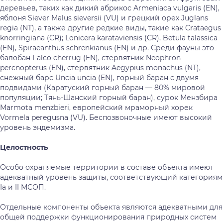
деревьев, таких как дикий абрикос Armeniaca vulgaris (EN),
яблоня Siever Malus sieversii (VU) и грецкий орех Juglans
regia (NT), а также другие редкие виды, такие как Crataegus
knorringiana (CR); Lonicera karataviensis (CR), Betula talassica
(EN), Spiraeanthus schrenkianus (EN) и др. Среди фауны это
балобан Falco cherrug (EN), стервятник Neophron
percnopterus (EN), стервятник Aegypius monachus (NT),
снежный барс Uncia uncia (EN), горный баран с двумя
подвидами (Каратуский горный баран — 80% мировой
популяции; Тянь-Шанский горный баран), сурок Мензбира
Marmota menzbieri, европейский мраморный хорек
Vormela peregusna (VU). Беспозвоночные имеют высокий
уровень эндемизма.
Целостность
Особо охраняемые территории в составе объекта имеют
адекватный уровень защиты, соответствующий категориям
Ia и II МСОП.
Отдельные компоненты объекта являются адекватными для
общей поддержки функционирования природных систем