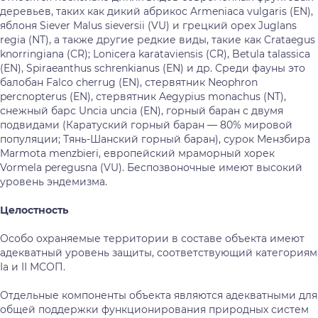
деревьев, таких как дикий абрикос Armeniaca vulgaris (EN),
яблоня Siever Malus sieversii (VU) и грецкий орех Juglans
regia (NT), а также другие редкие виды, такие как Crataegus
knorringiana (CR); Lonicera karataviensis (CR), Betula talassica
(EN), Spiraeanthus schrenkianus (EN) и др. Среди фауны это
балобан Falco cherrug (EN), стервятник Neophron
percnopterus (EN), стервятник Aegypius monachus (NT),
снежный барс Uncia uncia (EN), горный баран с двумя
подвидами (Каратуский горный баран — 80% мировой
популяции; Тянь-Шанский горный баран), сурок Мензбира
Marmota menzbieri, европейский мраморный хорек
Vormela peregusna (VU). Беспозвоночные имеют высокий
уровень эндемизма.
Целостность
Особо охраняемые территории в составе объекта имеют
адекватный уровень защиты, соответствующий категориям
Ia и II МСОП.
Отдельные компоненты объекта являются адекватными для
общей поддержки функционирования природных систем