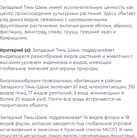
Западный Тянь-Шань имеет исключительную ценность как
центр происхождения культурных растений. Здесь обитает
ряд диких видов, связанных с одомашненными
фруктовыми растениями, включая дикие яблоки, абрикос,
фисташку, виноград, сливу, грушу, грецкий орех и
боярышник.
Критерий (х):
Западный Тянь-Шань поддерживает
выдающееся разнообразие видов растений и животных с
высоким уровнем эндемизма и видов, имеющих
глобальное значение для охраны природы.
Биоразнообразие позвоночных, обитающих в районе
Западного Тянь-Шаня, включает 61 вид млекопитающих, 316
видов птиц, 17 видов рептилий, 3 вида земноводных и
более 20 видов рыб. Почти все виды встречаются на
территории объекта.
Западный Тянь-Шань поддерживает 14 видов флоры и 18
видов фауны, которые находятся под глобальной угрозой
исчезновения и занесены в Красный список МСОП. К ним
относятся несколько диких видов современных фруктовых