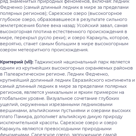
ряд знаменитых природных феноменов, включая: ледник
Федченко (самый длинный ледник в мире за пределами
полярных регионов); Сарезское озеро (высокогорное
глубокое озеро, образовавшееся в результате сильного
землетрясения более века назад: Усойский завал, самая
высокогорная плотина естественного происхождения в
мире, перекрыл русло реки); и озеро Каракуль, которое,
вероятно, станет самым большим в мире высокогорным
озером метеоритного происхождения.
Критерий (
vii
):
Таджикский национальный парк является
одним из крупнейших высокогорных охраняемых районов
в Палеарктическом регионе. Ледник Федченко,
крупнейший долинный ледник Евразийского континента и
самый длинный ледник в мире за пределами полярных
регионов, является уникальным и ярким примером на
глобальном уровне. Визуальное сочетание глубоких
ущелий, окруженных изрезанными ледниковыми
вершинами, альпийскими пустынями и озерами высоких
плато Памира, дополняет альпийскую дикую природу
исключительной красоты. Сарезское озеро и озеро
Каракуль являются превосходными природными
феноменами. Сарезское озеро, запруженное самой