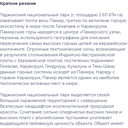
Краткое резюме
Таджикский национальный парк (с площадью 2 611 674 га)
охватывает почти весь Памир, третью по величине горную
экосистему в мире после Гималаев и Каракорума.
Памирские горы находятся в центре «Памирского узла»,
термина, используемого географами для описания
пересечения самых высоких горных цепей на евразийском
континенте. Огромные тектонические силы, возникающие
в результате столкновения Индийско-Австралийской
плиты с Евразийской плитой, постепенно поднимают
Гималаи, Каракорум, Гиндукуш, Куньлунь и Тянь-Шань:
данные горные системы исходят из Памира. Наряду с
горами Каракорум, Памир является одним из наиболее
тектонически активных мест в мире.
Таджикский национальный парк выделяется своей
большой охраняемой территорией с совершенно
безлесным ландшафтом исключительной природной
красоты. Сочетание сильно оледенелых высоких пиков и
высоких плато с альпийскими пустынями усиливает
выдающуюся пейзажную ценность объекта. Объект имеет