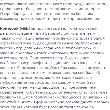
высокой плотиной естественного происхождения в мире,
представляет большой геоморфологический интерес.
Озеро Каракуль, вероятно, станет самым большим
высокогорным озером метеоритного происхождения.
Критерий (
viii
):
Памирские горы являются основным
центром оледенения на Евразийском континенте, и
Таджикский национальный парк демонстрирует в одной
охраняемой зоне выдающееся смежное расположение
высоких гор, долинных ледников и глубоких речных
ущелий с холодной континентальной пустынной средой
высотных форм Памирского плато. Выдающейся
особенностью рельефа этого динамичного ландшафта
является Сарезское озеро. Оно образовалось в результате
оползня, вызванного землетрясением, массой более 6
млрд. тонн и, возможно, является самым молодым
глубоководным высокогорным озером в мире. Этот
феномен имеет международное научное значение и
представляет собой геоморфологическую опасность из-за
продолжающихся геологических процессов, влияющих на
его стабильность и формирование разновидности озерной
экосистемы, которая будет развиваться с течением