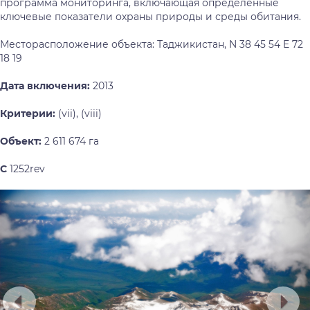
программа мониторинга, включающая определенные
ключевые показатели охраны природы и среды обитания.
Месторасположение объекта: Таджикистан, N 38 45 54 E 72
18 19
Дата включения:
2013
Критерии:
(vii), (viii)
Объект:
2 611 674 га
С
1252rev
Предыдущий
Сл