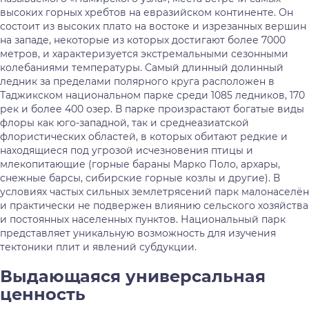
высоких горных хребтов на евразийском континенте. Он
состоит из высоких плато на востоке и изрезанных вершин
на западе, некоторые из которых достигают более 7000
метров, и характеризуется экстремальными сезонными
колебаниями температуры. Самый длинный долинный
ледник за пределами полярного круга расположен в
Таджикском национальном парке среди 1085 ледников, 170
рек и более 400 озер. В парке произрастают богатые виды
флоры как юго-западной, так и среднеазиатской
флористических областей, в которых обитают редкие и
находящиеся под угрозой исчезновения птицы и
млекопитающие (горные бараны Марко Поло, архары,
снежные барсы, сибирские горные козлы и другие). В
условиях частых сильных землетрясений парк малонаселён
и практически не подвержен влиянию сельского хозяйства
и постоянных населенных пунктов. Национальный парк
представляет уникальную возможность для изучения
тектоники плит и явлений субдукции.
Выдающаяся универсальная
ценность