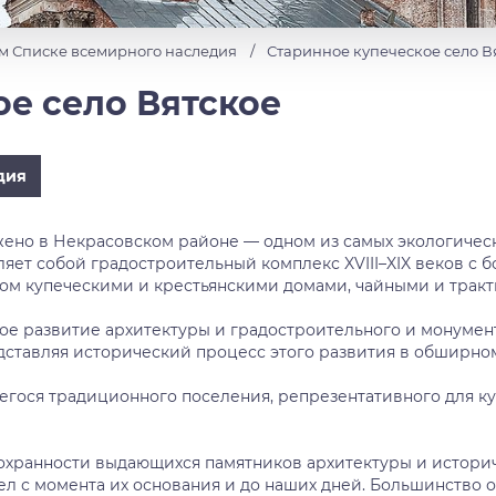
м Списке всемирного наследия
Старинное купеческое село В
е село Вятское
дия
жено в Некрасовском районе — одном из самых экологичес
ляет собой градостроительный комплекс XVIII–XIX веков с
ом купеческими и крестьянскими домами, чайными и тракт
е развитие архитектуры и градостроительного и монумента
едставляя исторический процесс этого развития в обширно
гося традиционного поселения, репрезентативного для кул
сохранности выдающихся памятников архитектуры и истори
л с момента их основания и до наших дней. Большинство 