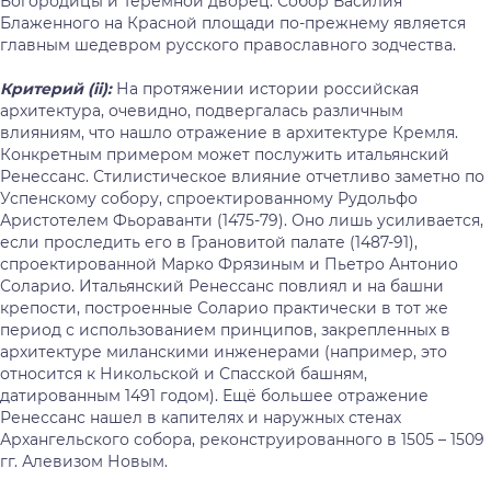
Богородицы и Теремной дворец. Собор Василия
Блаженного на Красной площади по-прежнему является
главным шедевром русского православного зодчества.
Критерий (
ii
):
На протяжении истории российская
архитектура, очевидно, подвергалась различным
влияниям, что нашло отражение в архитектуре Кремля.
Конкретным примером может послужить итальянский
Ренессанс. Стилистическое влияние отчетливо заметно по
Успенскому собору, спроектированному Рудольфо
Аристотелем Фьораванти (1475-79). Оно лишь усиливается,
если проследить его в Грановитой палате (1487-91),
спроектированной Марко Фрязиным и Пьетро Антонио
Соларио. Итальянский Ренессанс повлиял и на башни
крепости, построенные Соларио практически в тот же
период с использованием принципов, закрепленных в
архитектуре миланскими инженерами (например, это
относится к Никольской и Спасской башням,
датированным 1491 годом). Ещё большее отражение
Ренессанс нашел в капителях и наружных стенах
Архангельского собора, реконструированного в 1505 – 1509
гг. Алевизом Новым.