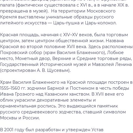
палата (фактически существовала с XVI в., а в начале XIX в.
превращена в музей). На территории Московского
Кремля выставлены уникальные образцы русского
литейного искусства — Царь-пушка и Царь-колокол.
Красная площадь, начиная с XIV–XV веков, была торговым
центром, затем центром общественной жизни. Названа
Красной во второй половине XVII века. Здесь расположены
Покровский собор (храм Василия Блаженного), Лобное
место, Монетный двор, Верхние и Средние торговые ряды,
Государственный Исторический музей и Мавзолей Ленина
(спроектирован А. В. Щусевым).
Храм Василия Блаженного на Красной площади построен в
1555–1560 гг. зодчими Бармой и Постником в честь победы
Ивана Грозного над Казанским ханством. В XVII веке его
облик украсили декоративные элементы и
орнаментальная роспись. Это выдающийся памятник
русского средневекового зодчества, ставший символом
Москвы и России.
В 2001 году был разработан и утвержден Устав