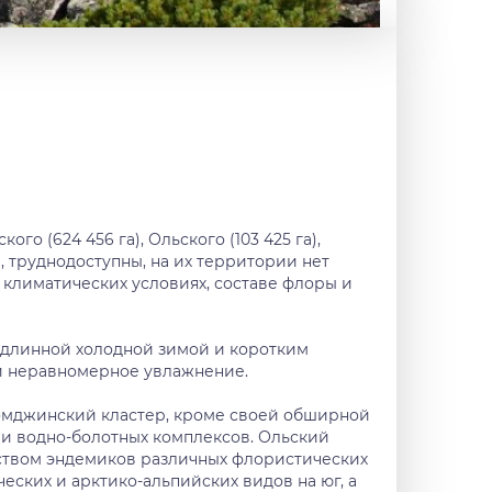
 (624 456 га), Ольского (103 425 га),
а, труднодоступны, на их территории нет
 климатических условиях, составе флоры и
 длинной холодной зимой и коротким
 и неравномерное увлажнение.
ломджинский кластер, кроме своей обширной
ии водно-болотных комплексов. Ольский
еством эндемиков различных флористических
ских и арктико-альпийских видов на юг, а