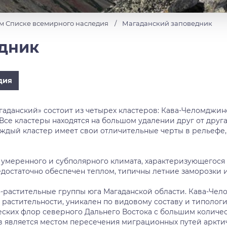
м Списке всемирного наследия
Магаданский заповедник
едник
дия
анский» состоит из четырех кластеров: Кава-Челомджинского
а). Все кластеры находятся на большом удалении друг от друг
аждый кластер имеет свои отличительные черты в рельефе,
 умеренного и субполярного климата, характеризующегося
достаточно обеспечен теплом, типичны летние заморозки
-растительные группы юга Магаданской области. Кава-Че
растительности, уникален по видовому составу и типолог
еских флор северного Дальнего Востока с большим колич
 является местом пересечения миграционных путей арктиче