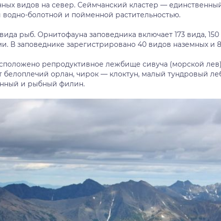
ых видов на север. Сеймчанский кластер — единственный
й водно-болотной и пойменной растительностью.
 вида рыб. Орнитофауна заповедника включает 173 вида, 150
ми. В заповеднике зарегистрировано 40 видов наземных и 
сположено репродуктивное лежбище сивуча (морской лев),
 белоплечий орлан, чирок — клоктун, малый тундровый лебед
нный и рыбный филин.