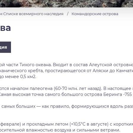
м Списке всемирного наследия
Командорские острова
ва
дия
й части Тихого океана. Входит в состав Алеутской остров
канического хребта, простирающегося от Аляски до Камчат
о менее 0,5 км2.
я началом палеогена (60-70 млн. лет назад). В настояще
амая высокая точка самого большого острова Беринга -755 
м самых больших — как правило, формирующихся вдоль ра
в феврале) и прохладным летом (+10,5°C в августе) с коро
носительной влажностью воздуха и сильными ветрами.