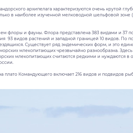
ндорского архипелага характеризуются очень крутой глуби
олько в наиболее изученной мелководной шельфовой зоне (д
ем флоры и фауны. Флора представлена 383 видами и 37 п
ия 93 видов растений и западной границей 10 видов. По п
нездящихся. Существует ряд эндемических форм, и это един
морских млекопитающих чрезвычайно разнообразна. Здесь з
орских млекопитающих считаются редкими и нуждаются в ос
оссии.
а плато Командующего включает 216 видов и подвидов рыб,