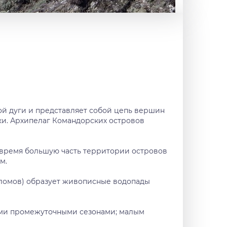
ной дуги и представляет собой цепь вершин
ки. Архипелаг Командорских островов
е время большую часть территории островов
м.
зломов) образует живописные водопады
ткими промежуточными сезонами; малым