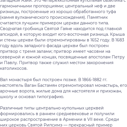
Западной Азии. Это четырехколонная купольная базилика с
гармоничными пропорциями; центральный неф и две
ризницы, построенные из хорошо обработанного туфа
(камня вулканического происхождения). Памятник
считается лучшим примером церкви данного типа.
Сводчатая гробница Святой Гаяне находится под главной
апсидой, в которую входит юго-восточная ризница. Крыша
и стены церкви были отремонтированы в 1652 году. В 1683
году вдоль западного фасада церкви был построен
притвор с тремя залами; притвор имеет часовни на
северной и южной концах, посвященные апостолам Петру
и Павлу. Притвор также служил местом захоронения
католикосов.
Вал монастыря был построен позже. В 1866-1882 гг.
настоятель Ваган Бастамян отремонтировал монастырь, его
арочные ворота, жилые дома для настоятеля и прихожан,
школу и основал типографию.
Различные типы центрально-купольных церквей
формировались в раннем средневековье и получили
широкое распространение в Армении в VII веке. Среди
них церковь Святой Рипсимэ — прекрасный пример