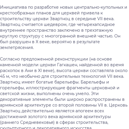
Инициатива по разработке новых центрально-купольных и
крестообразных планов для церквей привела к
строительству церкви Звартноц в середине VII века.
Звартноц считается шедевром, где четырехапсидное
внутреннее пространство заключено в трехэтажную
круглую структуру с многогранной внешней частью. Он
был разрушен в X веке, вероятно в результате
землетрясения.
Согласно предложенной реконструкции (на основе
каменной модели церкви Гагкашен, найденной во время
раскопок в Ани в XI веке), высота церкви составляла около
45 м, что необычно для строительных технологий VII века.
Звартноц имеет богатые барельефы. Барельефы и
горельефы, иллюстрирующие фрагменты церковной и
светской жизни, выполнены очень умело. Эти
декоративные элементы были широко распространены в
армянской архитектуре со второй половины VII в. Церковь
Звартноц действительно является апогеем всех
достижений золотого века армянской архитектуры
(раннего Средневековья) в сферах строительства,
скульптурного и декоративного искусства.