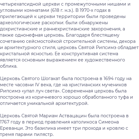
четырехапсидной церкви с промежуточными нишами и
угловыми комнатами (618 г. н.э.). В 1970-х годах в
прилегающей к церкви территории были проведены
археологические раскопки: были обнаружены
дохристианские и раннехристианские захоронения, а
также однонефная церковь. Благодаря блестящему
сочетанию сейсмостойкой строительной системы, декора
и архитектурного стиля, церковь Святой Рипсимэ обладает
кристальной ясностью. Ее конструктивная система
является основным выражением ее художественного
облика.
Церковь Святого Шогакат была построена в 1694 году на
месте часовни IV века, где на христианских мучеников
Рипсимэ «упал луч света». Современная церковь была
построена из коричневого хорошо обработанного туфа и
отличается уникальной архитектурой.
Церковь Святой Мариам Аствацацин была построена в
1767 году в период правления католикоса Симеона
Ереванци. Это базилика имеет три прохода и кровлю с
тремя парами пилястр.