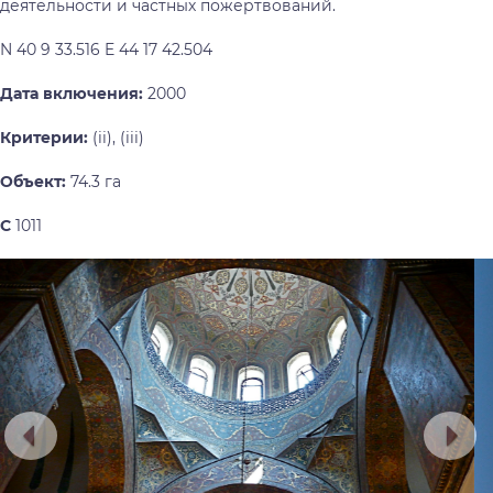
деятельности и частных пожертвований.
N 40 9 33.516 E 44 17 42.504
Дата включения:
2000
Критерии:
(ii), (iii)
Объект:
74.3 га
С
1011
Предыдущий
Сл