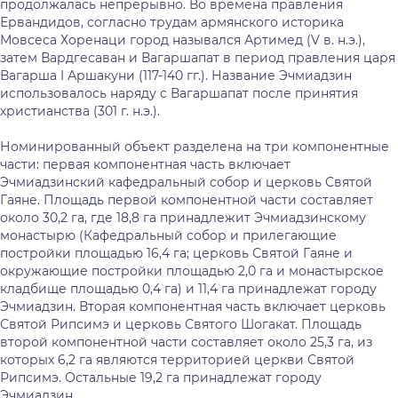
продолжалась непрерывно. Во времена правления
Ервандидов, согласно трудам армянского историка
Мовсеса Хоренаци город назывался Артимед (V в. н.э.),
затем Вардгесаван и Вагаршапат в период правления царя
Вагарша I Аршакуни (117-140 гг.). Название Эчмиадзин
использовалось наряду с Вагаршапат после принятия
христианства (301 г. н.э.).
Номинированный объект разделена на три компонентные
части: первая компонентная часть включает
Эчмиадзинский кафедральный собор и церковь Святой
Гаяне. Площадь первой компонентной части составляет
около 30,2 га, где 18,8 га принадлежит Эчмиадзинскому
монастырю (Кафедральный собор и прилегающие
постройки площадью 16,4 га; церковь Святой Гаяне и
окружающие постройки площадью 2,0 га и монастырское
кладбище площадью 0,4 га) и 11,4 га принадлежат городу
Эчмиадзин. Вторая компонентная часть включает церковь
Святой Рипсимэ и церковь Святого Шогакат. Площадь
второй компонентной части составляет около 25,3 га, из
которых 6,2 га являются территорией церкви Святой
Рипсимэ. Остальные 19,2 га принадлежат городу
Эчмиадзин.