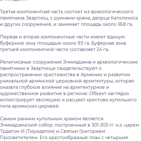
Третья компонентная часть состоит из археологического
памятника Звартноц, с руинами храма, дворца Католикоса
и других сооружений, и занимает площадь около 18,8 га.
Первая и вторая компонентные части имеют единую
буферною зону площадью около 93 га. Буферная зона
третьей компонентной части составляет 24 га.
Религиозные сооружения Эчмиадзина и археологические
памятники в Звартноце свидетельствуют о
распространении христианства в Армении и развитии
уникальной армянской церковной архитектуры, которая
оказала глубокое влияние на архитектурное и
художественное развитие в регионе. Объект наглядно
иллюстрирует эволюцию и расцвет крестово-купольного
типа армянских церквей.
Самым ранним купольным храмом является
Эчмиадзинский собор, построенный в 301-303 гг. н.э. царем
Трдатом III (Тиридатом) и Святым Григорием
Просветителем. Его крестообразный план с четырьмя