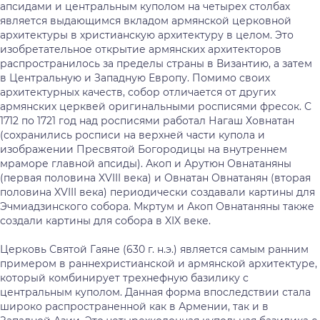
апсидами и центральным куполом на четырех столбах
является выдающимся вкладом армянской церковной
архитектуры в христианскую архитектуру в целом. Это
изобретательное открытие армянских архитекторов
распространилось за пределы страны в Византию, а затем
в Центральную и Западную Европу. Помимо своих
архитектурных качеств, собор отличается от других
армянских церквей оригинальными росписями фресок. С
1712 по 1721 год над росписями работал Нагаш Ховнатан
(сохранились росписи на верхней части купола и
изображении Пресвятой Богородицы на внутреннем
мраморе главной апсиды). Акоп и Арутюн Овнатаняны
(первая половина XVIII века) и Овнатан Овнатанян (вторая
половина XVIII века) периодически создавали картины для
Эчмиадзинского собора. Мкртум и Акоп Овнатаняны также
создали картины для собора в XIX веке.
Церковь Святой Гаяне (630 г. н.э.) является самым ранним
примером в раннехристианской и армянской архитектуре,
который комбинирует трехнефную базилику с
центральным куполом. Данная форма впоследствии стала
широко распространенной как в Армении, так и в