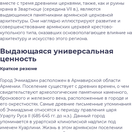
вместе с тремя древними церквями, также, как и руины
храма в Звартноце (середина VII в.), являются
выдающимися памятниками армянской церковной
архитектуры. Они наглядно иллюстрируют развитие и
совершенствование армянских церквей крестово-
купольного типа, оказавших основополагающее влияние на
архитектуру и искусство этого региона.
Выдающаяся универсальная
ценность
Краткое резюме
Город Эчмиадзин расположен в Армавирской области
Армении. Поселение существует с древних времен, о чем
свидетельствуют археологические памятники каменного,
бронзового и железного века, расположенные в городе и
его окрестностях. Самые древние письменные упоминания
об Эчмиадзине относятся к периоду правления царя
Урарту Руса II (685-645 гг. до н.э.). Данный город
упоминается в урартской клинописной надписи под
именем Куарлини. Жизнь в этом армянском поселении