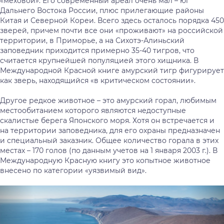
«меховой». Его современный ареал очень мал – юг
Дальнего Востока России, плюс прилегающие районы
Китая и Северной Кореи. Всего здесь осталось порядка 450
зверей, причем почти все они «проживают» на российской
территории, в Приморье, а на Сихотэ-Алиньский
заповедник приходится примерно 35-40 тигров, что
считается крупнейшей популяцией этого хищника. В
Международной Красной книге амурский тигр фигурирует
как зверь, находящийся «в критическом состоянии».
Другое редкое животное – это амурский горал, любимым
местообитанием которого являются недоступные
скалистые берега Японского моря. Хотя он встречается и
на территории заповедника, для его охраны предназначен
и специальный заказник. Общее количество горала в этих
местах – 170 голов (по данным учетов на 1 января 2003 г.). В
Международную Красную книгу это копытное животное
внесено по категории «уязвимый вид».
Предыдущий
Сл