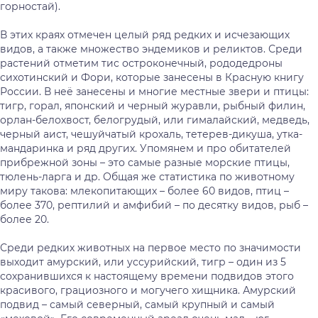
горностай).
В этих краях отмечен целый ряд редких и исчезающих
видов, а также множество эндемиков и реликтов. Среди
растений отметим тис остроконечный, рододедроны
сихотинский и Фори, которые занесены в Красную книгу
России. В неё занесены и многие местные звери и птицы:
тигр, горал, японский и черный журавли, рыбный филин,
орлан-белохвост, белогрудый, или гималайский, медведь,
черный аист, чешуйчатый крохаль, тетерев-дикуша, утка-
мандаринка и ряд других. Упомянем и про обитателей
прибрежной зоны – это самые разные морские птицы,
тюлень-ларга и др. Общая же статистика по животному
миру такова: млекопитающих – более 60 видов, птиц –
более 370, рептилий и амфибий – по десятку видов, рыб –
более 20.
Среди редких животных на первое место по значимости
выходит амурский, или уссурийский, тигр – один из 5
сохранившихся к настоящему времени подвидов этого
красивого, грациозного и могучего хищника. Амурский
подвид – самый северный, самый крупный и самый