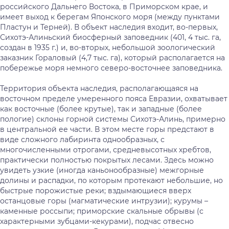
российского Дальнего Востока, в Приморском крае, и
имеет выход к берегам Японского моря (между пунктами
Пластун и Терней). В объект наследия входит, во-первых,
Сихотэ-Алиньский биосферный заповедник (401, 4 тыс. га,
создан в 1935 г.) и, во-вторых, небольшой зоологический
заказник Гораловый (4,7 тыс. га), который располагается на
побережье моря немного северо-восточнее заповедника.
Территория объекта наследия, располагающаяся на
восточном пределе умеренного пояса Евразии, охватывает
как восточные (более крутые), так и западные (более
пологие) склоны горной системы Сихотэ-Алинь, примерно
в центральной ее части. В этом месте горы предстают в
виде сложного лабиринта однообразных, с
многочисленными отрогами, средневысотных хребтов,
практически полностью покрытых лесами. Здесь можно
увидеть узкие (иногда каньонообразные) межгорные
долины и распадки, по которым протекают небольшие, но
быстрые порожистые реки; вздымающиеся вверх
останцовые горы (магматические интрузии); курумы –
каменные россыпи; приморские скальные обрывы (с
характерными зубцами-кекурами), подчас отвесно