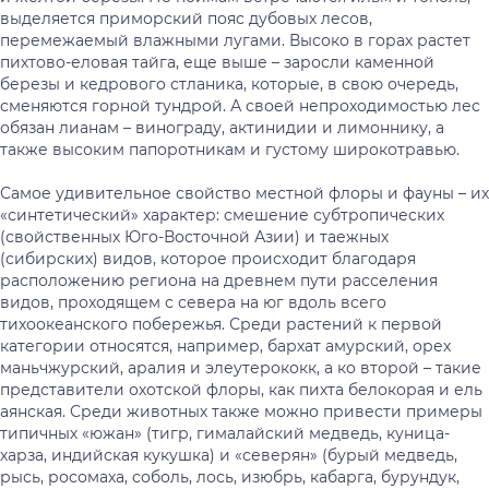
выделяется приморский пояс дубовых лесов,
перемежаемый влажными лугами. Высоко в горах растет
пихтово-еловая тайга, еще выше – заросли каменной
березы и кедрового стланика, которые, в свою очередь,
сменяются горной тундрой. А своей непроходимостью лес
обязан лианам – винограду, актинидии и лимоннику, а
также высоким папоротникам и густому широкотравью.
Самое удивительное свойство местной флоры и фауны – их
«синтетический» характер: смешение субтропических
(свойственных Юго-Восточной Азии) и таежных
(сибирских) видов, которое происходит благодаря
расположению региона на древнем пути расселения
видов, проходящем с севера на юг вдоль всего
тихоокеанского побережья. Среди растений к первой
категории относятся, например, бархат амурский, орех
маньчжурский, аралия и элеутерококк, а ко второй – такие
представители охотской флоры, как пихта белокорая и ель
аянская. Среди животных также можно привести примеры
типичных «южан» (тигр, гималайский медведь, куница-
харза, индийская кукушка) и «северян» (бурый медведь,
рысь, росомаха, соболь, лось, изюбрь, кабарга, бурундук,