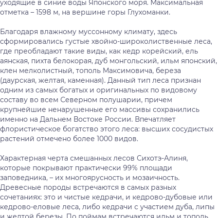
уходящие в синие воды Японского моря. Максимальная
отметка – 1598 м, на вершине горы Глухоманки.
Благодаря влажному муссонному климату, здесь
сформировались густые хвойно-широколиственные леса,
где преобладают такие виды, как кедр корейский, ель
аянская, пихта белокорая, дуб монгольский, ильм японский,
клен мелколистный, тополь Максимовича, береза
(даурская, желтая, каменная). Данный тип леса признан
одним из самых богатых и оригинальных по видовому
составу во всем Северном полушарии, причем
крупнейшие ненарушенные его массивы сохранились
именно на Дальнем Востоке России. Впечатляет
флористическое богатство этого леса: высших сосудистых
растений отмечено более 1000 видов.
Характерная черта смешанных лесов Сихотэ-Алиня,
которые покрывают практически 99% площади
заповедника, – их многоярусность и мозаичность.
Древесные породы встречаются в самых разных
сочетаниях: это и чистые кедрачи, и кедрово-дубовые или
кедрово-еловые леса, либо кедрачи с участием дуба, липы
и желтой березы. По поймам встречаются ильм и тополь,