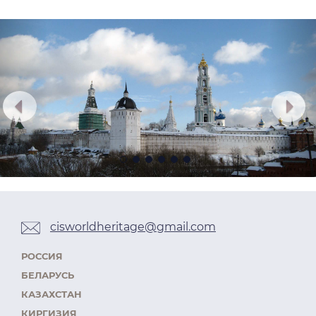
Предыдущий
Сл
cisworldheritage@gmail.com
РОССИЯ
БЕЛАРУСЬ
КАЗАХСТАН
КИРГИЗИЯ