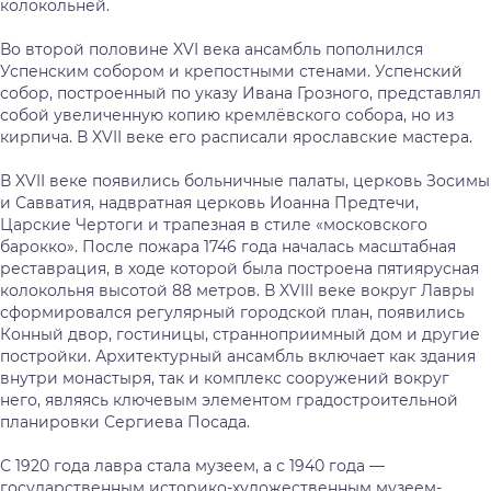
колокольней.
Во второй половине XVI века ансамбль пополнился
Успенским собором и крепостными стенами. Успенский
собор, построенный по указу Ивана Грозного, представлял
собой увеличенную копию кремлёвского собора, но из
кирпича. В XVII веке его расписали ярославские мастера.
В XVII веке появились больничные палаты, церковь Зосимы
и Савватия, надвратная церковь Иоанна Предтечи,
Царские Чертоги и трапезная в стиле «московского
барокко». После пожара 1746 года началась масштабная
реставрация, в ходе которой была построена пятиярусная
колокольня высотой 88 метров. В XVIII веке вокруг Лавры
сформировался регулярный городской план, появились
Конный двор, гостиницы, странноприимный дом и другие
постройки. Архитектурный ансамбль включает как здания
внутри монастыря, так и комплекс сооружений вокруг
него, являясь ключевым элементом градостроительной
планировки Сергиева Посада.
С 1920 года лавра стала музеем, а с 1940 года —
государственным историко-художественным музеем-