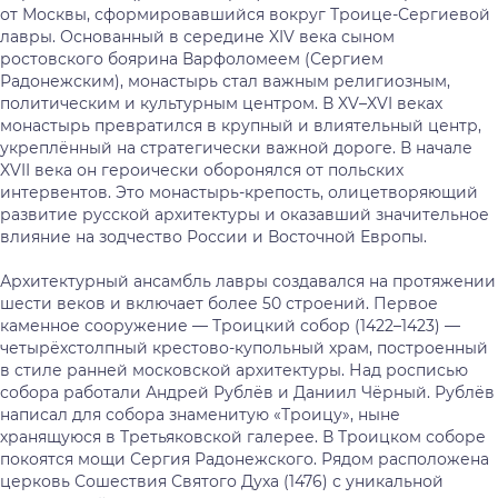
от Москвы, сформировавшийся вокруг Троице-Сергиевой
лавры. Основанный в середине XIV века сыном
ростовского боярина Варфоломеем (Сергием
Радонежским), монастырь стал важным религиозным,
политическим и культурным центром. В XV–XVI веках
монастырь превратился в крупный и влиятельный центр,
укреплённый на стратегически важной дороге. В начале
XVII века он героически оборонялся от польских
интервентов. Это монастырь-крепость, олицетворяющий
развитие русской архитектуры и оказавший значительное
влияние на зодчество России и Восточной Европы.
Архитектурный ансамбль лавры создавался на протяжении
шести веков и включает более 50 строений. Первое
каменное сооружение — Троицкий собор (1422–1423) —
четырёхстолпный крестово-купольный храм, построенный
в стиле ранней московской архитектуры. Над росписью
собора работали Андрей Рублёв и Даниил Чёрный. Рублёв
написал для собора знаменитую «Троицу», ныне
хранящуюся в Третьяковской галерее. В Троицком соборе
покоятся мощи Сергия Радонежского. Рядом расположена
церковь Сошествия Святого Духа (1476) с уникальной